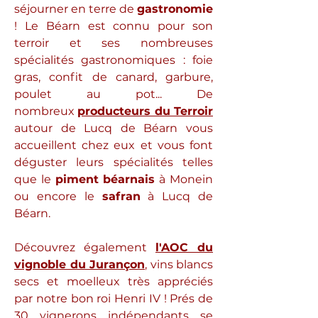
séjourner en terre de
gastronomie
! Le Béarn est connu pour son
terroir et ses nombreuses
spécialités gastronomiques : foie
gras, confit de canard, garbure,
poulet au pot... De
nombreux
producteurs du Terroir
autour de Lucq de Béarn vous
accueillent chez eux et vous font
déguster leurs spécialités telles
que le
piment béarnais
à Monein
ou encore le
safran
à Lucq de
Béarn.
Découvrez également
l'AOC du
vignoble du Jurançon
, vins blancs
secs et moelleux très appréciés
par notre bon roi Henri IV ! Prés de
30 vignerons indépendants se